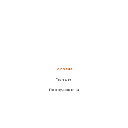
Головна
Галерея
Про художника
Новини
Медіа-центр
marchukmaestro@gmail.com