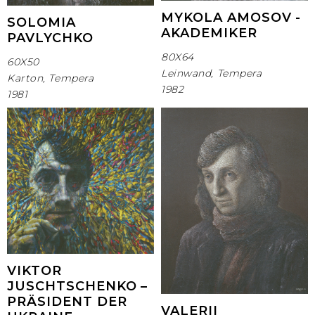
MYKOLA AMOSOV -
SOLOMIA
AKADEMIKER
PAVLYCHKO
80X64
60X50
Leinwand, Tempera
Karton, Tempera
1982
1981
VIKTOR
JUSCHTSCHENKO –
PRÄSIDENT DER
VALERII