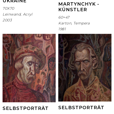
UKRAINE
MARTYNCHYK -
70X70
KÜNSTLER
Leinwand, Acryl
60×47
2003
Karton, Tempera
1981
SELBSTPORTRÄT
SELBSTPORTRÄT