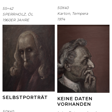
50X40
55×42
Karton, Tempera
SPERRHOLZ, ÖL
1974
1960ER JAHRE
SELBSTPORTRÄT
KEINE DATEN
VORHANDEN
50X40