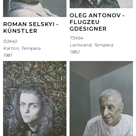
OLEG ANTONOV -
FLUGZEU
ROMAN SELSKYI -
GDESIGNER
KÜNSTLER
75Х64
50X40
Leinwand, Tempera
Karton, Tempera
1982
1981